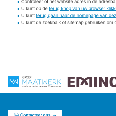
Controleer of het website adres in de adresb
U kunt op de
terug-knop van uw browser klik
U kunt
terug gaan naar de homepage van dez
U kunt de zoekbalk of sitemap gebruiken om de
Zoek
Contacteer ons